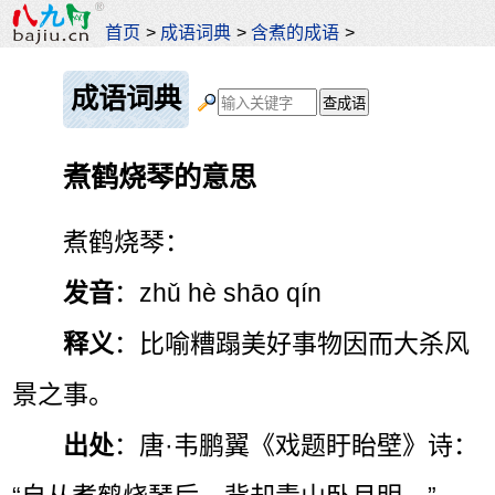
首页
>
成语词典
>
含煮的成语
>
成语词典
煮鹤烧琴的意思
煮鹤烧琴：
发音
：zhǔ hè shāo qín
释义
：比喻糟蹋美好事物因而大杀风
景之事。
出处
：唐·韦鹏翼《戏题盱眙壁》诗：