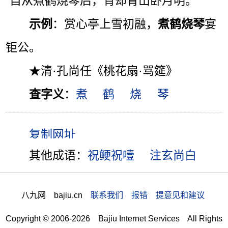
“自从煮鹤烧琴后，背却青山卧月明。”
示例
：赏心亭上雪初融，
煮鹤烧琴
宴
钜公。
★清·孔尚任《桃花扇·骂筵》
查字义
：
煮
鹤
烧
琴
其他成语：
祝鲠祝噎
注玄尚白
八九网 bajiu.cn
联系我们 报错 提意见和建议
Copyright © 2006-2026 Bajiu Internet Services All Rights