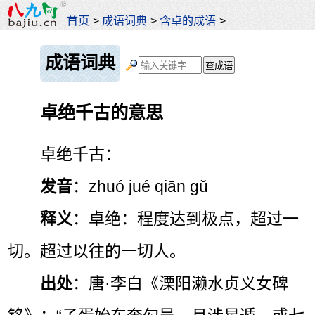
首页
>
成语词典
>
含卓的成语
>
成语词典
卓绝千古的意思
卓绝千古：
发音
：zhuó jué qiān gǔ
释义
：卓绝：程度达到极点，超过一
切。超过以往的一切人。
出处
：唐·李白《溧阳濑水贞义女碑