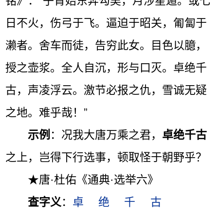
铭》：“子胥始东奔勾吴，月涉星遁。或七
日不火，伤弓于飞。逼迫于昭关，匍匐于
濑者。舍车而徒，告穷此女。目色以臆，
授之壶浆。全人自沉，形与口灭。卓绝千
古，声凌浮云。激节必报之仇，雪诚无疑
之地。难乎哉！”
示例
：况我大唐万乘之君，
卓绝千古
之上，岂得下行选事，顿取怪于朝野乎？
★唐·杜佑《通典·选举六》
查字义
：
卓
绝
千
古