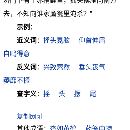
济门下有个赤梢鲤鱼，摇头摆尾向南方
去，不知向谁家齑瓮里淹杀？”
示例
：
近义词
：
摇头晃脑
仰首伸眉
自鸣得意
反义词
：
兴致索然
垂头丧气
萎靡不振
查字义
：
摇
头
摆
尾
其他成语：
杳如黄鹤
药笼中物