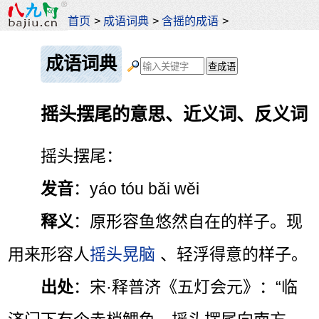
首页
>
成语词典
>
含摇的成语
>
成语词典
摇头摆尾的意思、近义词、反义词
摇头摆尾：
发音
：yáo tóu bǎi wěi
释义
：原形容鱼悠然自在的样子。现
用来形容人
摇头晃脑
、轻浮得意的样子。
出处
：宋·释普济《五灯会元》：“临