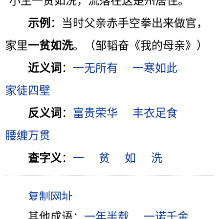
“小生一贫如洗，流落在这楚州居住。”
示例
：当时父亲赤手空拳出来做官，
家里
一贫如洗
。（邹韬奋《我的母亲》）
近义词
：
一无所有
一寒如此
家徒四壁
反义词
：
富贵荣华
丰衣足食
腰缠万贯
查字义
：
一
贫
如
洗
其他成语：
一年半载
一诺千金