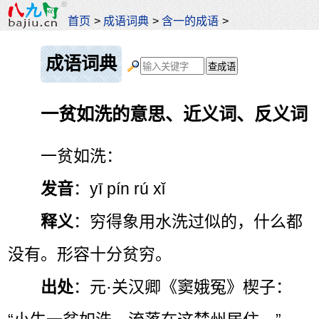
首页
>
成语词典
>
含一的成语
>
成语词典
一贫如洗的意思、近义词、反义词
一贫如洗：
发音
：yī pín rú xǐ
释义
：穷得象用水洗过似的，什么都
没有。形容十分贫穷。
出处
：元·关汉卿《窦娥冤》楔子：