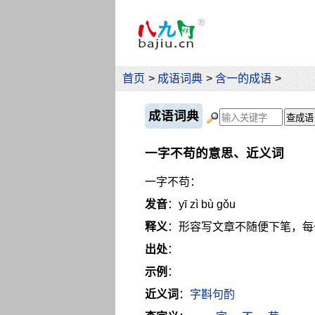
首页
>
成语词典
>
含一的成语
>
成语词典
一字不苟的意思、近义词
一字不苟：
发音
：yī zì bù gǒu
释义
：形容写文章不随便下笔，每
出处
：
示例
：
近义词
：
字斟句酌