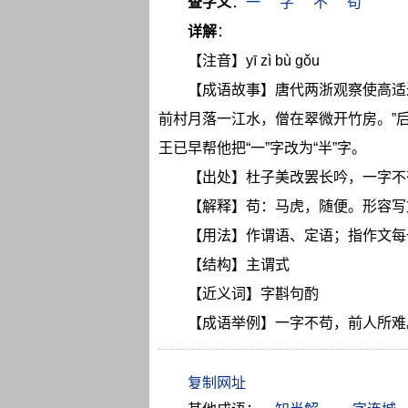
查字义
：
一
字
不
苟
详解
：
【注音】yī zì bù gǒu
【成语故事】唐代两浙观察使高适
前村月落一江水，僧在翠微开竹房。”后
王已早帮他把“一”字改为“半”字。
【出处】杜子美改罢长吟，一字不
【解释】苟：马虎，随便。形容写
【用法】作谓语、定语；指作文每
【结构】主谓式
【近义词】字斟句酌
【成语举例】一字不苟，前人所难