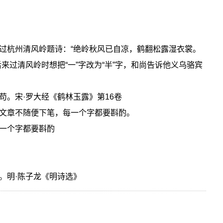
过杭州清风岭题诗：“绝岭秋风已自凉，鹤翻松露湿衣裳。
来过清风岭时想把“一”字改为“半”字，和尚告诉他义乌骆宾
苟。宋·罗大经《鹤林玉露》第16卷
文章不随便下笔，每一个字都要斟酌。
一个字都要斟酌
。明·陈子龙《明诗选》