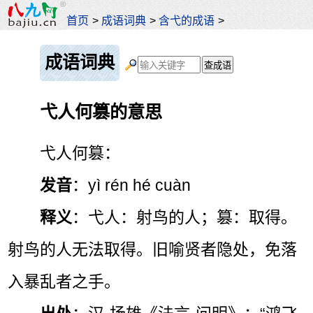
首页
>
成语词典
>
含弋的成语
>
成语词典
弋人何篡的意思
弋人何篡：
发音
：yì rén hé cuàn
释义
：弋人：射鸟的人；篡：取得。
射鸟的人无法取得。旧喻贤者隐处，免落
入暴乱者之手。