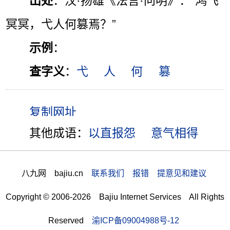
出处
：汉·扬雄《法言·问明》：“鸿飞
冥冥，弋人何篡焉？”
示例
：
查字义
：
弋
人
何
篡
其他成语：
以直报怨
意气相得
八九网 bajiu.cn
联系我们 报错 提意见和建议
Copyright © 2006-2026 Bajiu Internet Services All Rights
Reserved
渝ICP备09004988号-12