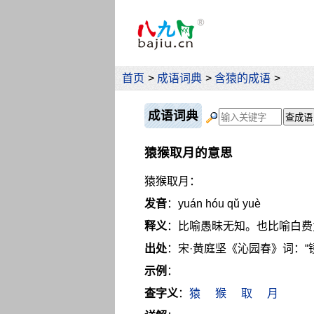
首页
>
成语词典
>
含猿的成语
>
成语词典
猿猴取月的意思
猿猴取月：
发音
：yuán hóu qǔ yuè
释义
：比喻愚昧无知。也比喻白费
出处
：宋·黄庭坚《沁园春》词：“
示例
：
查字义
：
猿
猴
取
月