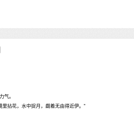
力气。
镜里拈花，水中捉月，觑着无由得近伊。”