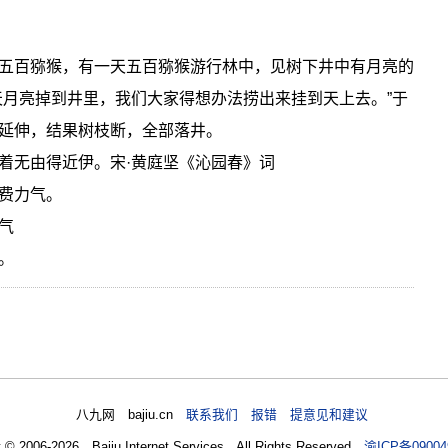
五百猕猴，有一天五百猕猴游行林中，见树下井中有月亮的
天月亮掉到井里，我们大家得想办法捞出来挂到天上去。”于
延伸，结果树枝断，全部落井。
着无由得近伊。宋·黄庭坚《沁园春》词
费力气。
气
。
八九网 bajiu.cn
联系我们 报错 提意见和建议
t © 2006-2026 Bajiu Internet Services All Rights Reserved
渝ICP备09004