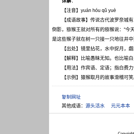
详解
：
【注音】yuán hóu qǔ yuè
【成语故事】传说古代波罗奈城有
倒影，猕猴王就对所有的猕猴说：“今
是这些猴子就在树一只接一只地往井中
【出处】镜里拈花，水中捉月，觑
【解释】比喻愚昧无知。也比喻白
【用法】作宾语、定语；指白费力
【示例】猿猴取月的故事滑稽可笑
其他成语：
源头活水
元元本本
Copyrigh