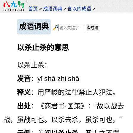
首页
>
成语词典
>
含以的成语
>
成语词典
以杀止杀的意思
以杀止杀：
发音
：yǐ shā zhǐ shā
释义
：用严峻的法律禁止人犯法。
出处
：《商君书·画策》：“故以战去
战，虽战可也。以杀去杀，虽杀可也。”