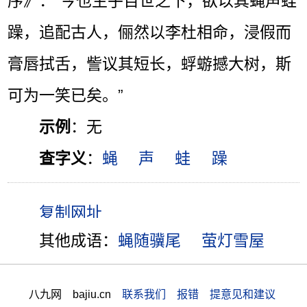
序》：“今也生乎百世之下，欲以其蝇声蛙
躁，追配古人，俪然以李杜相命，浸假而
膏唇拭舌，訾议其短长，蜉蝣撼大树，斯
可为一笑已矣。”
示例
：无
查字义
：
蝇
声
蛙
躁
其他成语：
蝇随骥尾
萤灯雪屋
八九网 bajiu.cn
联系我们 报错 提意见和建议