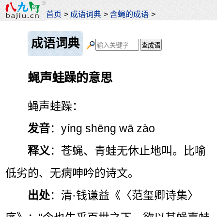
首页
>
成语词典
>
含蝇的成语
>
成语词典
蝇声蛙躁的意思
蝇声蛙躁：
发音
：yíng shēng wā zào
释义
：苍蝇、青蛙无休止地叫。比喻
低劣的、无病呻吟的诗文。
出处
：清·钱谦益《〈范玺卿诗集〉