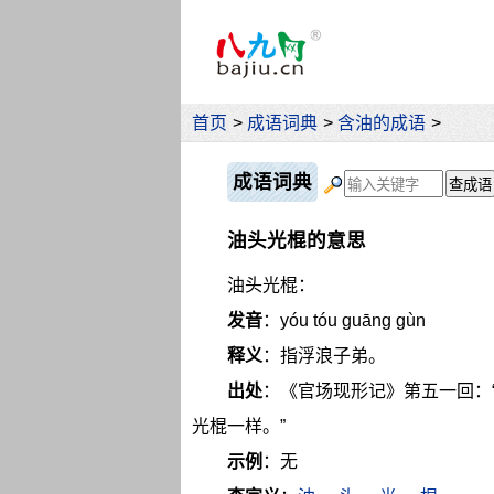
首页
>
成语词典
>
含油的成语
>
成语词典
油头光棍的意思
油头光棍：
发音
：yóu tóu guāng gùn
释义
：指浮浪子弟。
出处
：《官场现形记》第五一回：
光棍一样。”
示例
：无