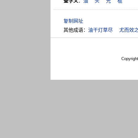
查字义
：
油
头
光
棍
其他成语：
油干灯草尽
尤而效
Copyrigh