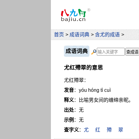
首页
>
成语词典
>
含尤的成语
>
成语词典
尤红殢翠的意思
尤红殢翠：
发音
：yóu hóng tì cuì
释义
：比喻男女间的缠绵亲昵。
出处
：无
示例
：无
查字义
：
尤
红
殢
翠