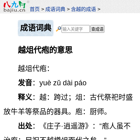
首页
>
成语词典
>
含越的成语
>
成语词典
越俎代疱的意思
越俎代疱：
发音
：yuè zǔ dài páo
释义
：越：跨过；俎：古代祭祀时盛
放牛羊等祭品的器具。庖：厨师。
出处
：《庄子·逍遥游》：“庖人虽不