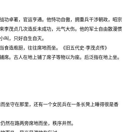
战功卓著，官运亨通。他恃功自傲，拥重兵干涉朝政，昭宗
来李茂贞几次造反未成功，元气大伤。他的军士自由散漫惯
小叫，只好自生自灭。
当食造庖厨，往往席地而坐。《旧五代史·李茂贞传》
铺席。古人在地上铺了席子等物以为座。后泛指在地上坐。
地而坐守在那里，还有一个女民兵在一条长凳上睡得很是香
众仍然在路两旁席地而坐，秩序井然。