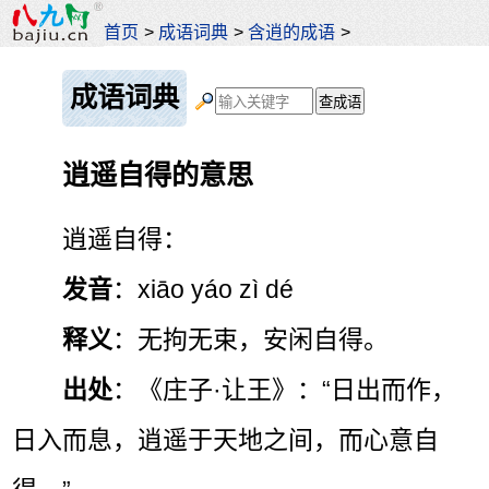
首页
>
成语词典
>
含逍的成语
>
成语词典
逍遥自得的意思
逍遥自得：
发音
：xiāo yáo zì dé
释义
：无拘无束，安闲自得。
出处
：《庄子·让王》：“日出而作，
日入而息，逍遥于天地之间，而心意自