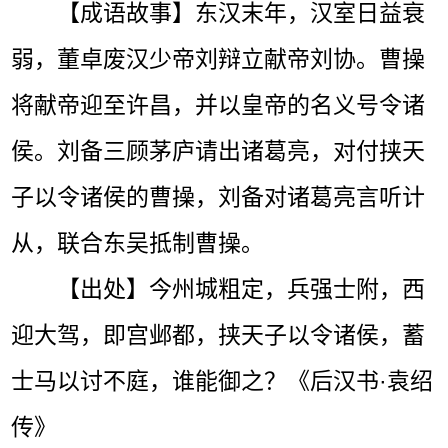
【成语故事】东汉末年，汉室日益衰
弱，董卓废汉少帝刘辩立献帝刘协。曹操
将献帝迎至许昌，并以皇帝的名义号令诸
侯。刘备三顾茅庐请出诸葛亮，对付挟天
子以令诸侯的曹操，刘备对诸葛亮言听计
从，联合东吴抵制曹操。
【出处】今州城粗定，兵强士附，西
迎大驾，即宫邺都，挟天子以令诸侯，蓄
士马以讨不庭，谁能御之？《后汉书·袁绍
传》