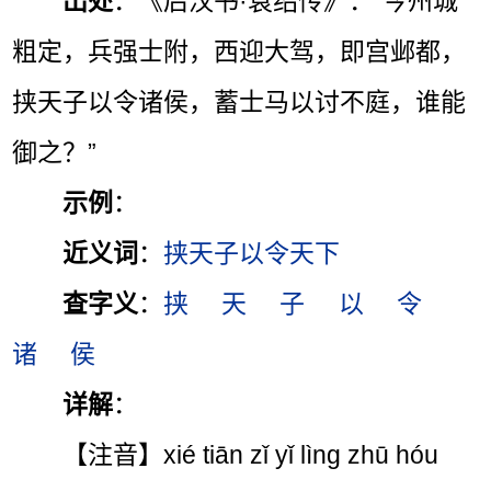
出处
：《后汉书·袁绍传》：“今州城
粗定，兵强士附，西迎大驾，即宫邺都，
挟天子以令诸侯，蓄士马以讨不庭，谁能
御之？”
示例
：
近义词
：
挟天子以令天下
查字义
：
挟
天
子
以
令
诸
侯
详解
：
【注音】xié tiān zǐ yǐ lìng zhū hóu