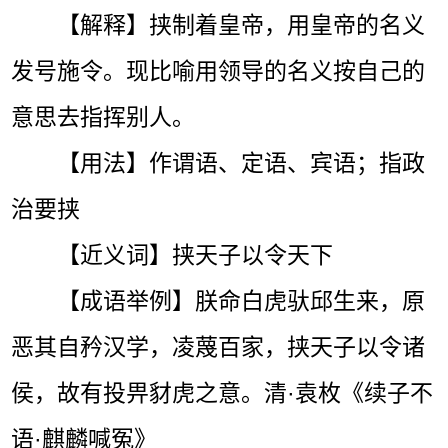
【解释】挟制着皇帝，用皇帝的名义
发号施令。现比喻用领导的名义按自己的
意思去指挥别人。
【用法】作谓语、定语、宾语；指政
治要挟
【近义词】挟天子以令天下
【成语举例】朕命白虎驮邱生来，原
恶其自矜汉学，凌蔑百家，挟天子以令诸
侯，故有投畀豺虎之意。清·袁枚《续子不
语·麒麟喊冤》