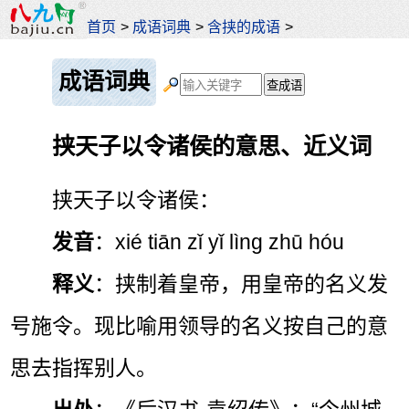
首页
>
成语词典
>
含挟的成语
>
成语词典
挟天子以令诸侯的意思、近义词
挟天子以令诸侯：
发音
：xié tiān zǐ yǐ lìng zhū hóu
释义
：挟制着皇帝，用皇帝的名义发
号施令。现比喻用领导的名义按自己的意
思去指挥别人。