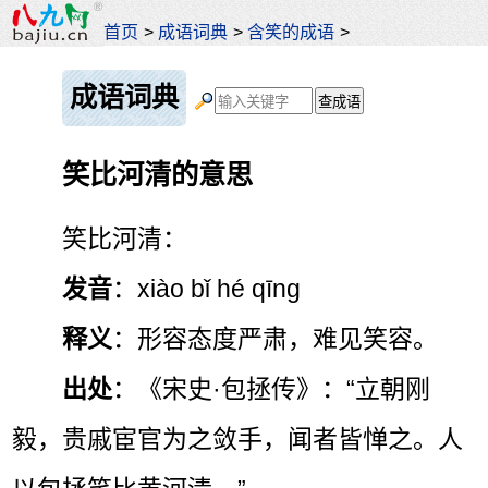
首页
>
成语词典
>
含笑的成语
>
成语词典
笑比河清的意思
笑比河清：
发音
：xiào bǐ hé qīng
释义
：形容态度严肃，难见笑容。
出处
：《宋史·包拯传》：“立朝刚
毅，贵戚宦官为之敛手，闻者皆惮之。人