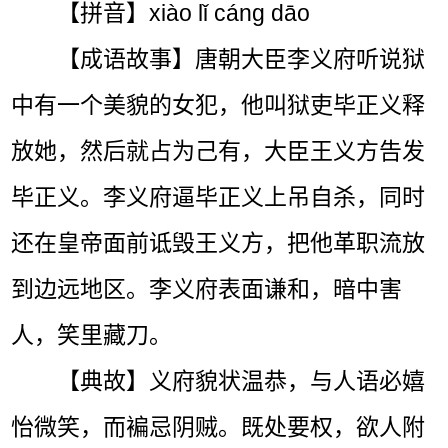
【拼音】xiào lǐ cáng dāo
【成语故事】唐朝大臣李义府听说狱
中有一个美貌的女犯，他叫狱吏毕正义释
放她，然后就占为己有，大臣王义方告发
毕正义。李义府逼毕正义上吊自杀，同时
还在皇帝面前诋毁王义方，把他革职流放
到边远地区。李义府表面谦和，暗中害
人，笑里藏刀。
【典故】义府貌状温恭，与人语必嬉
怡微笑，而褊忌阴贼。既处要权，欲人附