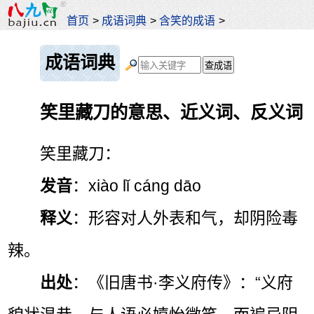
首页
>
成语词典
>
含笑的成语
>
成语词典
笑里藏刀的意思、近义词、反义词
笑里藏刀：
发音
：xiào lǐ cáng dāo
释义
：形容对人外表和气，却阴险毒
辣。
出处
：《旧唐书·李义府传》：“义府