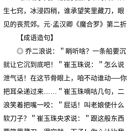
生七窍，冰浸四稍，谁承望笑里藏刀，眼
见的丧荒郊。元·孟汉卿《魔合罗》第二折
【成语造句】
◎ 乔二浪说：＂睄听啥？一条船要沉
就让它沉到底吧！＂崔玉珠说：＂怎么说
泄气话！在这节骨眼上，咱不动谁动──你
把耳朵递过来……＂崔玉珠嘀咕几句，二
浪笑着把嘴一咬：＂屁话！叫老娘使什么
软刀子？＂崔玉珠央求说：＂跟这般东西