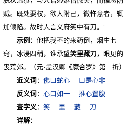
貌状温恭，与人语必嬉怡微笑，而褊忌阴
贼。既处要权，欲人附己，微忤意者，辄
加倾陷。故时人言义府笑中有刀。”
示例
：他把我丕的来药倒，烟生七
窍，冰浸四稍，谁承望
笑里藏刀
，眼见的
丧荒郊。（元·孟汉卿《魔合罗》第二折）
近义词
：
佛口蛇心
口是心非
反义词
：
心口如一
推心置腹
查字义
：
笑
里
藏
刀
详解
：