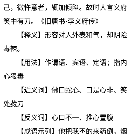
己，微忤意者，辄加倾陷。故时人言义府
笑中有刀。《旧唐书·李义府传》
【释义】形容对人外表和气，却阴险
毒辣。
【用法】作谓语、宾语、定语；指内
心狠毒
【近义词】佛口蛇心、口是心非、笑
处藏刀
【反义词】心口不一、推心置腹
【成语示列】他把我丕的来药倒，烟