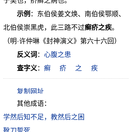
于吴也，疥癣之病也。”
示例
：东伯侯姜文焕、南伯侯鄂顺、
北伯侯崇黑虎，此三路不过
癣疥之疾
。
（明·许仲琳《封神演义》第六十六回）
反义词
：
心腹之患
查字义
：
癣
疥
之
疾
其他成语：
学然后知不足，教然后之困
靴刀誓死