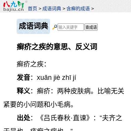
首页
>
成语词典
>
含癣的成语
>
成语词典
癣疥之疾的意思、反义词
癣疥之疾：
发音
：xuǎn jiè zhī jí
释义
：癣疥：两种皮肤病。比喻无关
紧要的小问题和小毛病。
出处
：《吕氏春秋·直谏》：“夫齐之