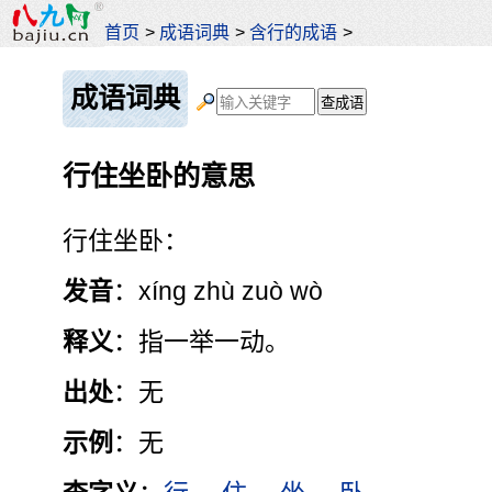
首页
>
成语词典
>
含行的成语
>
成语词典
行住坐卧的意思
行住坐卧：
发音
：xíng zhù zuò wò
释义
：指一举一动。
出处
：无
示例
：无