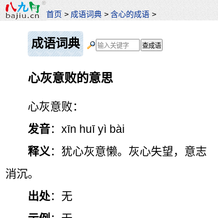
首页
>
成语词典
>
含心的成语
>
成语词典
心灰意败的意思
心灰意败：
发音
：xīn huī yì bài
释义
：犹心灰意懒。灰心失望，意志
消沉。
出处
：无