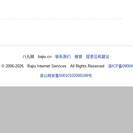
》
八九网 bajiu.cn
联系我们 报错 提意见和建议
t © 2006-2026 Bajiu Internet Services All Rights Reserved
渝ICP备09004
渝公网安备50010102000199号