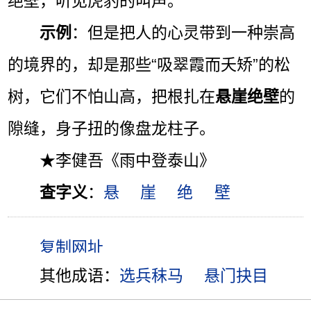
绝壁，听见虎豹的叫声。”
示例
：但是把人的心灵带到一种崇高
的境界的，却是那些“吸翠霞而夭矫”的松
树，它们不怕山高，把根扎在
悬崖绝壁
的
隙缝，身子扭的像盘龙柱子。
★李健吾《雨中登泰山》
查字义
：
悬
崖
绝
壁
其他成语：
选兵秣马
悬门抉目