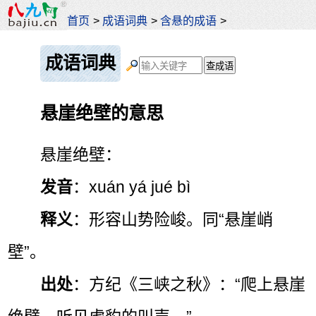
首页
>
成语词典
>
含悬的成语
>
成语词典
悬崖绝壁的意思
悬崖绝壁：
发音
：xuán yá jué bì
释义
：形容山势险峻。同“悬崖峭
壁”。
出处
：方纪《三峡之秋》：“爬上悬崖