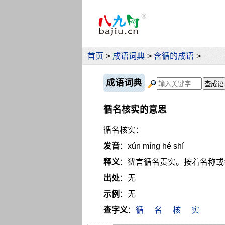
首页
>
成语词典
>
含循的成语
>
成语词典
循名核实的意思
循名核实：
发音
：xún míng hé shí
释义
：犹言循名责实。按着名称或
出处
：无
示例
：无
查字义
：
循
名
核
实