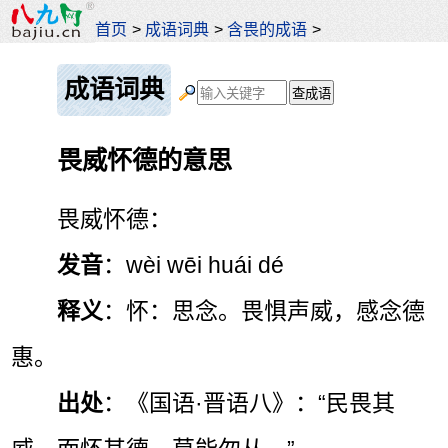
首页
>
成语词典
>
含畏的成语
>
成语词典
畏威怀德的意思
畏威怀德：
发音
：wèi wēi huái dé
释义
：怀：思念。畏惧声威，感念德
惠。
出处
：《国语·晋语八》：“民畏其