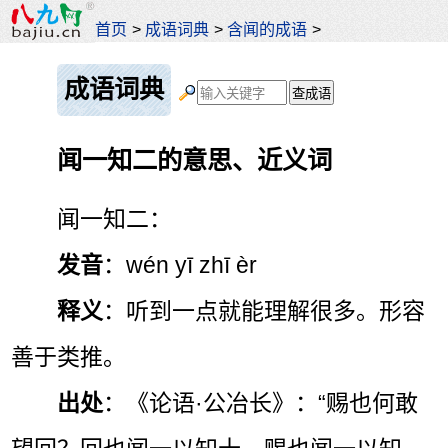
首页
>
成语词典
>
含闻的成语
>
成语词典
闻一知二的意思、近义词
闻一知二：
发音
：wén yī zhī èr
释义
：听到一点就能理解很多。形容
善于类推。
出处
：《论语·公冶长》：“赐也何敢