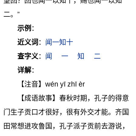
望回？回也闻一以知十，赐也闻一以知
二。”
示例
：
近义词
：
闻一知十
查字义
：
闻
一
知
二
详解
：
【注音】wén yī zhī èr
【成语故事】春秋时期，孔子的得意
门生子贡口才很好，很有外交才能。齐国
田常想进攻鲁国，孔子派子贡前去游说，