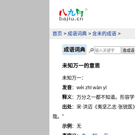
首页
>
成语词典
>
含未的成语
>
成语词典
未知万一的意思
未知万一：
发音
：wèi zhī wàn yī
释义
：万分之一都不知道。形容学
出处
：宋·洪迈《夷坚乙志·张锐
哉。”
示例
：无