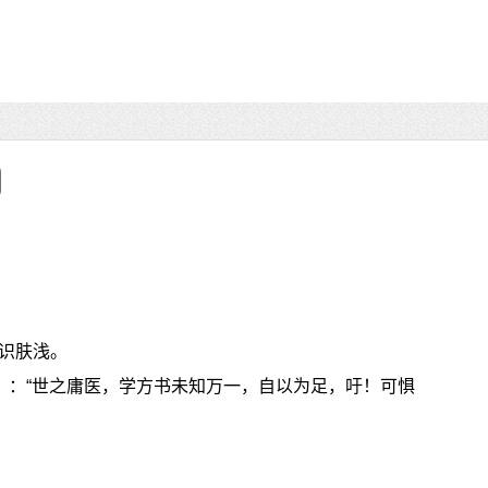
识肤浅。
医》：“世之庸医，学方书未知万一，自以为足，吁！可惧