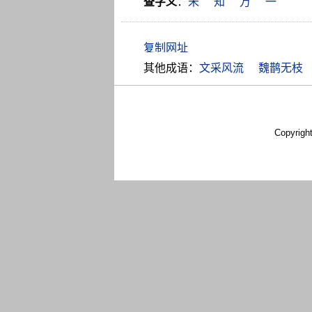
查字义
：
未
知
万
一
其他成语：
文采风流
魏鹊无枝
Copyrigh