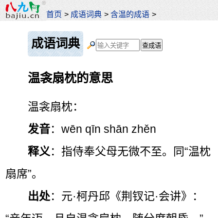
首页
>
成语词典
>
含温的成语
>
成语词典
温衾扇枕的意思
温衾扇枕：
发音
：wēn qīn shān zhěn
释义
：指侍奉父母无微不至。同“温枕
扇席”。
出处
：元·柯丹邱《荆钗记·会讲》：