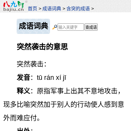
首页
>
成语词典
>
含突的成语
>
成语词典
突然袭击的意思
突然袭击：
发音
：tū rán xí jī
释义
：原指军事上出其不意地攻击，
现多比喻突然加于别人的行动使人感到意
外而难应付。