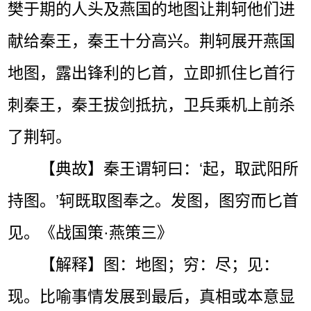
樊于期的人头及燕国的地图让荆轲他们进
献给秦王，秦王十分高兴。荆轲展开燕国
地图，露出锋利的匕首，立即抓住匕首行
刺秦王，秦王拔剑抵抗，卫兵乘机上前杀
了荆轲。
【典故】秦王谓轲曰：‘起，取武阳所
持图。’轲既取图奉之。发图，图穷而匕首
见。《战国策·燕策三》
【解释】图：地图；穷：尽；见：
现。比喻事情发展到最后，真相或本意显