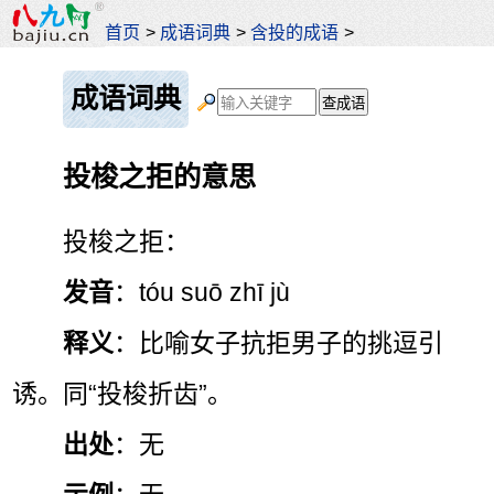
首页
>
成语词典
>
含投的成语
>
成语词典
投梭之拒的意思
投梭之拒：
发音
：tóu suō zhī jù
释义
：比喻女子抗拒男子的挑逗引
诱。同“投梭折齿”。
出处
：无