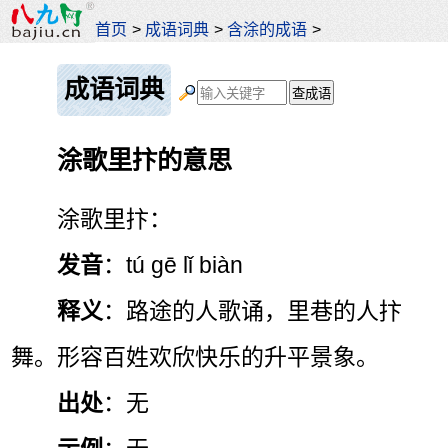
首页
>
成语词典
>
含涂的成语
>
成语词典
涂歌里抃的意思
涂歌里抃：
发音
：tú gē lǐ biàn
释义
：路途的人歌诵，里巷的人抃
舞。形容百姓欢欣快乐的升平景象。
出处
：无