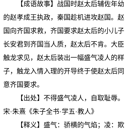
【成语故事】战国时赵太后辅佐年幼
的赵孝成王执政，秦国趁机进攻赵国。赵
国向齐国求救，齐国要求赵太后的小儿子
长安君到齐国当人质，赵太后不肯。大臣
触龙求见，赵太后装出一幅盛气凌人的样
子，触龙入情入理的开导终于使赵太后同
意齐国要求。
【出处】不得盛气凌人，自取耻辱。
宋·朱熹《朱子全书·学五·教人》
【释义】盛气：骄横的气焰；凌：欺