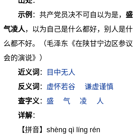
出处
：
示例
：共产党员决不可自以为是，
盛
气凌人
，以为自己是什么都好，别人是什
么都不好。（毛泽东《在陕甘宁边区参议
会的演说》）
近义词
：
目中无人
反义词
：
虚怀若谷
谦虚谨慎
查字义
：
盛
气
凌
人
详解
：
【拼音】shèng qì líng rén