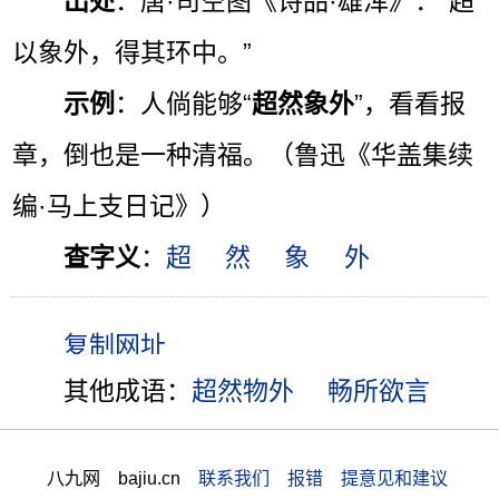
出处
：唐·司空图《诗品·雄浑》：“超
以象外，得其环中。”
示例
：人倘能够“
超然象外
”，看看报
章，倒也是一种清福。（鲁迅《华盖集续
编·马上支日记》）
查字义
：
超
然
象
外
其他成语：
超然物外
畅所欲言
八九网 bajiu.cn
联系我们 报错 提意见和建议