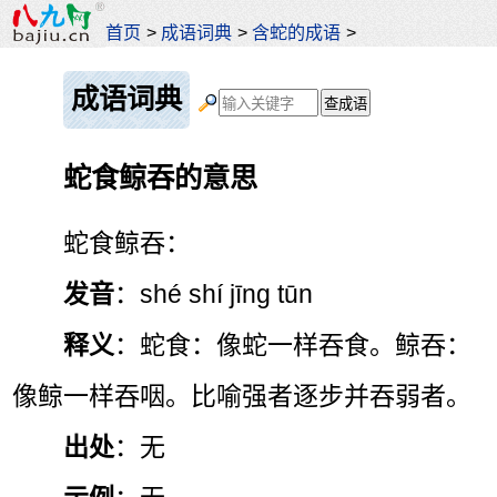
首页
>
成语词典
>
含蛇的成语
>
成语词典
蛇食鲸吞的意思
蛇食鲸吞：
发音
：shé shí jīng tūn
释义
：蛇食：像蛇一样吞食。鲸吞：
像鲸一样吞咽。比喻强者逐步并吞弱者。
出处
：无