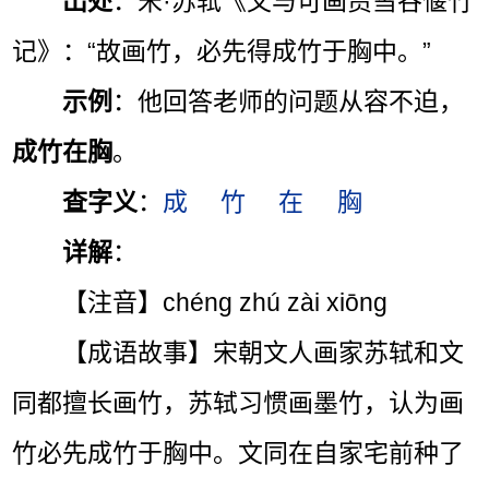
出处
：宋·苏轼《文与可画筼筜谷偃竹
记》：“故画竹，必先得成竹于胸中。”
示例
：他回答老师的问题从容不迫，
成竹在胸
。
查字义
：
成
竹
在
胸
详解
：
【注音】chéng zhú zài xiōng
【成语故事】宋朝文人画家苏轼和文
同都擅长画竹，苏轼习惯画墨竹，认为画
竹必先成竹于胸中。文同在自家宅前种了