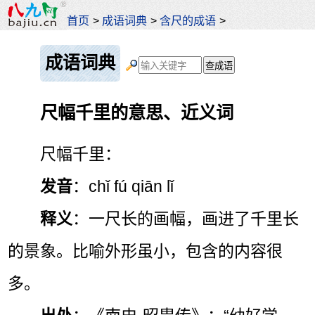
首页
>
成语词典
>
含尺的成语
>
成语词典
尺幅千里的意思、近义词
尺幅千里：
发音
：chǐ fú qiān lǐ
释义
：一尺长的画幅，画进了千里长
的景象。比喻外形虽小，包含的内容很
多。