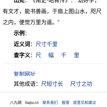
出处
：《南史·昭胄传》：“幼好学，
有文才，能书善画，于扇上图山水，咫尺
之内，便觉万里为遥。”
示例
：
近义词
：
尺寸千里
查字义
：
尺
幅
千
里
其他成语：
尺短寸长
尺寸之功
八九网 bajiu.cn
联系我们 报错 提意见和建议