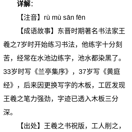
详解
：
【注音】rù mù sān fēn
【成语故事】东晋时期著名书法家王
羲之7岁时开始练习书法，他练字十分刻
苦，经常在水池边练字，池水都染黑了。
33岁时写《兰亭集序》，37岁写《黄庭
经》，后来因更换写字的木板，工匠发现
王羲之笔力强劲，字迹已透入木板三分
深。
【出处】王羲之书祝版，工人削之，