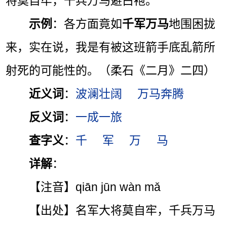
将莫自牢，千兵万马避白袍。”
示例
：各方面竟如
千军万马
地围困拢
来，实在说，我是有被这班箭手底乱箭所
射死的可能性的。（柔石《二月》二四）
近义词
：
波澜壮阔
万马奔腾
反义词
：
一成一旅
查字义
：
千
军
万
马
详解
：
【注音】qiān jūn wàn mǎ
【出处】名军大将莫自牢，千兵万马