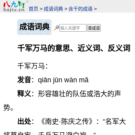
首页
>
成语词典
>
含千的成语
>
成语词典
千军万马的意思、近义词、反义词
千军万马：
发音
：qiān jūn wàn mǎ
释义
：形容雄壮的队伍或浩大的声
势。
出处
：《南史·陈庆之传》：“名军大