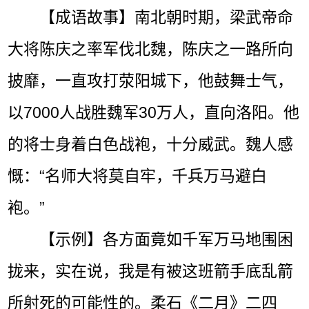
【成语故事】南北朝时期，梁武帝命
大将陈庆之率军伐北魏，陈庆之一路所向
披靡，一直攻打荥阳城下，他鼓舞士气，
以7000人战胜魏军30万人，直向洛阳。他
的将士身着白色战袍，十分威武。魏人感
慨：“名师大将莫自牢，千兵万马避白
袍。”
【示例】各方面竟如千军万马地围困
拢来，实在说，我是有被这班箭手底乱箭
所射死的可能性的。柔石《二月》二四