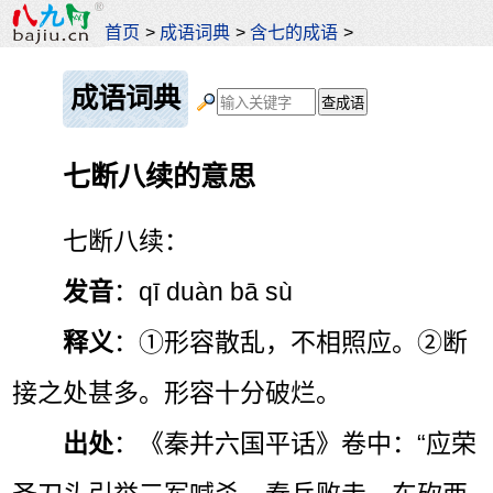
首页
>
成语词典
>
含七的成语
>
成语词典
七断八续的意思
七断八续：
发音
：qī duàn bā sù
释义
：①形容散乱，不相照应。②断
接之处甚多。形容十分破烂。
出处
：《秦并六国平话》卷中：“应荣