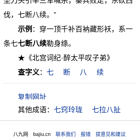
圣刀头引举三军喊杀，秦兵败走，东砍西
伐，七断八续。”
示例
：穿一顶千补百衲藏形袄，系一
条七
七断八续
勒身绦。
★《北宫词纪·醉太平叹子弟》
查字义
：
七
断
八
续
其他成语：
七窍玲珑
七拉八扯
八九网 bajiu.cn
联系我们 报错 提意见和建议