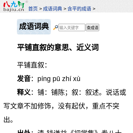
首页
>
成语词典
>
含平的成语
>
成语词典
平铺直叙的意思、近义词
平铺直叙：
发音
：píng pū zhí xù
释义
：铺：铺陈；叙：叙述。说话或
写文章不加修饰，没有起伏，重点不突
出。