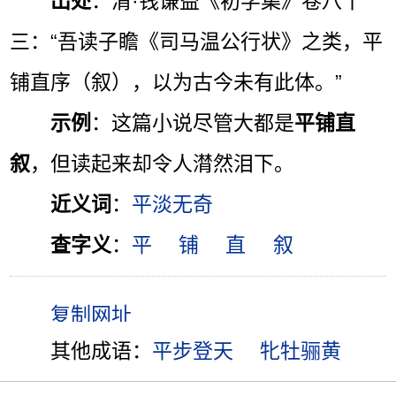
出处
：清·钱谦益《初学集》卷八十
三：“吾读子瞻《司马温公行状》之类，平
铺直序（叙），以为古今未有此体。”
示例
：这篇小说尽管大都是
平铺直
叙
，但读起来却令人潸然泪下。
近义词
：
平淡无奇
查字义
：
平
铺
直
叙
其他成语：
平步登天
牝牡骊黄