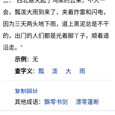
二：“西北悬天起了乌黑的云朵，不大一
会，瓢泼大雨到来了，夹着炸雷和闪电，
因为三天两头地下雨，道上黑泥总是不干
的，出门的人们都是光着脚丫子，顺着道
沿走。”
示例
：无
查字义
：
瓢
泼
大
雨
其他成语：
飘零书剑
漂零蓬断