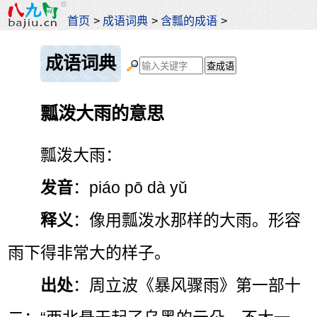
首页
>
成语词典
>
含瓢的成语
>
成语词典
瓢泼大雨的意思
瓢泼大雨：
发音
：piáo pō dà yǔ
释义
：像用瓢泼水那样的大雨。形容
雨下得非常大的样子。
出处
：周立波《暴风骤雨》第一部十