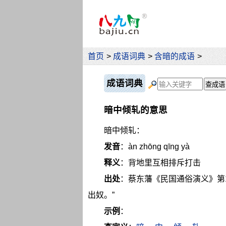
首页
>
成语词典
>
含暗的成语
>
成语词典
暗中倾轧的意思
暗中倾轧：
发音
：àn zhōng qīng yà
释义
：背地里互相排斥打击
出处
：蔡东藩《民国通俗演义》第
出奴。”
示例
：