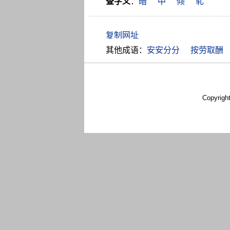
查字义
：
暗
中
倾
轧
其他成语：
安安分分
按劳取酬
Copyrigh