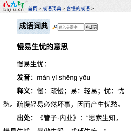
首页
>
成语词典
>
含慢的成语
>
成语词典
慢易生忧的意思
慢易生忧：
发音
：màn yì shēng yōu
释义
：慢：疏慢；易：轻易；忧：忧
愁。疏慢轻易必然坏事，因而产生忧愁。
出处
：《管子·内业》：“思索生知，