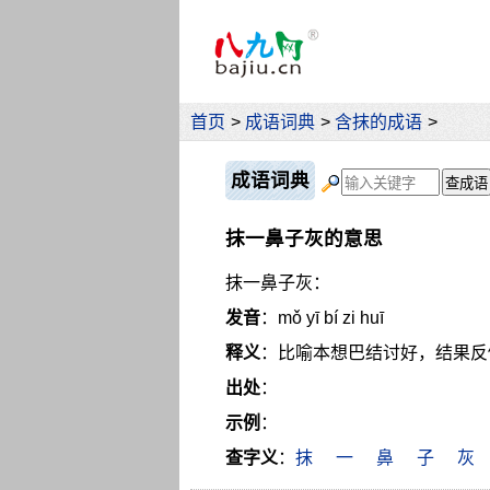
首页
>
成语词典
>
含抹的成语
>
成语词典
抹一鼻子灰的意思
抹一鼻子灰：
发音
：mǒ yī bí zi huī
释义
：比喻本想巴结讨好，结果反
出处
：
示例
：
查字义
：
抹
一
鼻
子
灰