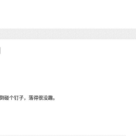
倒碰个钉子，落得很没趣。