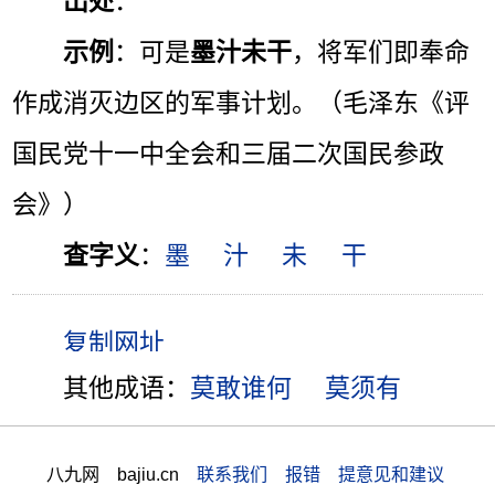
出处
：
示例
：可是
墨汁未干
，将军们即奉命
作成消灭边区的军事计划。（毛泽东《评
国民党十一中全会和三届二次国民参政
会》）
查字义
：
墨
汁
未
干
其他成语：
莫敢谁何
莫须有
八九网 bajiu.cn
联系我们 报错 提意见和建议