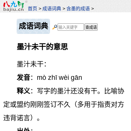
首页
>
成语词典
>
含墨的成语
>
成语词典
墨汁未干的意思
墨汁未干：
发音
：mò zhī wèi gān
释义
：写字的墨汁还没有干。比喻协
定或盟约刚刚签订不久（多用于指责对方
违背诺言）。