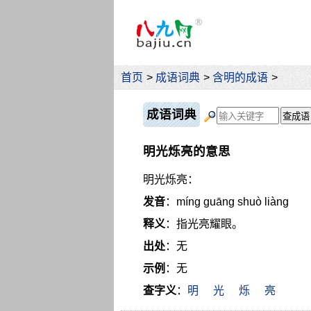
首页
>
成语词典
>
含明的成语
>
成语词典
明光烁亮的意思
明光烁亮：
发音
：míng guāng shuò liàng
释义
：指光亮耀眼。
出处
：无
示例
：无
查字义
：
明
光
烁
亮