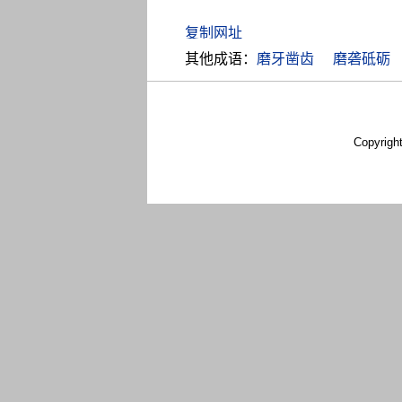
其他成语：
磨牙凿齿
磨砻砥砺
Copyrigh