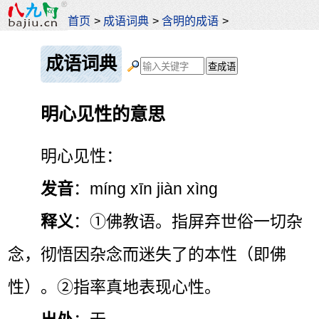
首页
>
成语词典
>
含明的成语
>
成语词典
明心见性的意思
明心见性：
发音
：míng xīn jiàn xìng
释义
：①佛教语。指屏弃世俗一切杂
念，彻悟因杂念而迷失了的本性（即佛
性）。②指率真地表现心性。