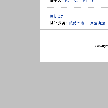
查字义
：
鸣
冤
叫
屈
其他成语：
鸣鼓而攻
沐露沾霜
Copyrigh