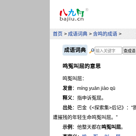
首页
>
成语词典
>
含鸣的成语
>
成语词典
鸣冤叫屈的意思
鸣冤叫屈：
发音
：míng yuān jiào qū
释义
：指申诉冤屈。
出处
：巴金《<探索集>后记》：
遭摧残的年轻生命鸣冤叫屈。”
示例
：他整天都在
鸣冤叫屈
。