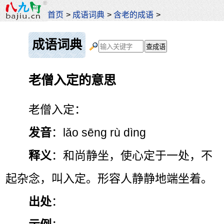
首页
>
成语词典
>
含老的成语
>
成语词典
老僧入定的意思
老僧入定：
发音
：lǎo sēng rù dìng
释义
：和尚静坐，使心定于一处，不
起杂念，叫入定。形容人静静地端坐着。
出处
：