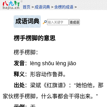
首页
>
成语词典
>
含楞的成语
>
成语词典
楞手楞脚的意思
楞手楞脚：
发音
：lèng shǒu lèng jiǎo
释义
：形容动作鲁莽。
出处
：梁斌《红旗谱》：“她怕他，那
家伙楞手楞脚，什么事都会干得出来。”